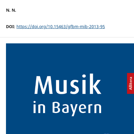
N. N.
DOI:
https://doi.org/10.15463/gfbm-mib-2013-95