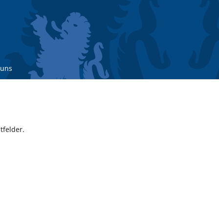
 uns
tfelder.