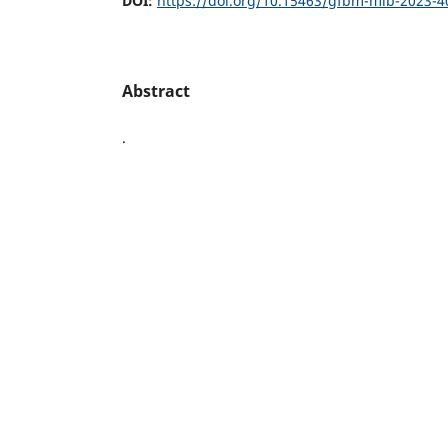
DOI:
https://doi.org/10.15463/gfbm-mib-2023-4
Abstract
.