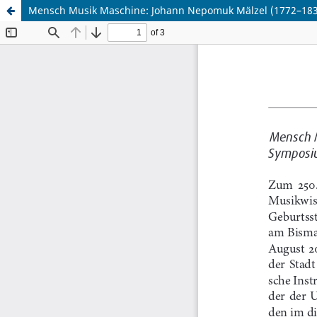
Mensch Musik Maschine: Johann Nepomuk Mälzel (1772–18